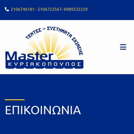
2106746181
-
2106723567
-
6989232229

ΕΠΙΚΟΙΝΩΝΙΑ