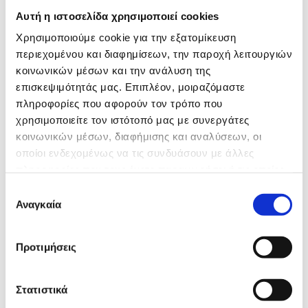
Αυτή η ιστοσελίδα χρησιμοποιεί cookies
Τηλέφωνο
Χρησιμοποιούμε cookie για την εξατομίκευση
περιεχομένου και διαφημίσεων, την παροχή λειτουργιών
κοινωνικών μέσων και την ανάλυση της
επισκεψιμότητάς μας. Επιπλέον, μοιραζόμαστε
Email*
πληροφορίες που αφορούν τον τρόπο που
χρησιμοποιείτε τον ιστότοπό μας με συνεργάτες
κοινωνικών μέσων, διαφήμισης και αναλύσεων, οι
οποίοι ενδεχομένως να τις συνδυάσουν με άλλες
Το μήνυμά σας*
πληροφορίες που τους έχετε παραχωρήσει ή τις οποίες
έχουν συλλέξει σε σχέση με την από μέρους σας χρήση
Επιλογή
των υπηρεσιών τους.
Αναγκαία
συγκατάθεσης
Προτιμήσεις
Συμφωνώ με την εγγραφή και διατήρηση των
προσωπικών μου δεδομένων και αναγνωρίζω ότι αυτός
Στατιστικά
ο ιστότοπος προστατεύεται από το reCAPTCHA και